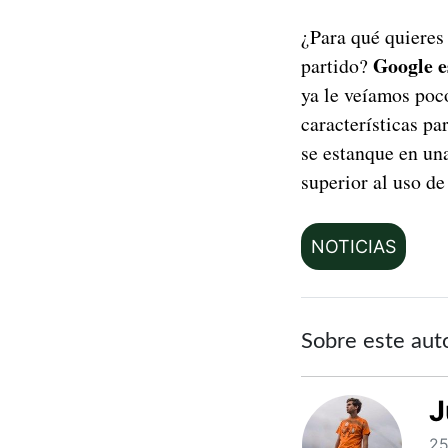
¿Para qué quieres 
Google e
partido?
ya le veíamos poc
características pa
se estanque en una
superior al uso de 
NOTICIAS
Sobre este aut
J
25