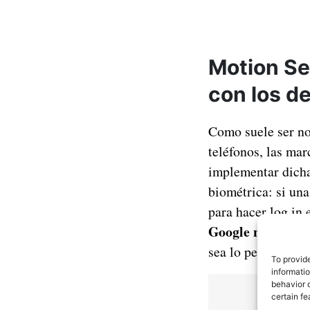
Motion Se
con los d
Como suele ser no
teléfonos, las mar
implementar dicha
biométrica: si un
para hacer log in 
Google no compar
sea lo peor que p
To provid
informati
behavior o
certain fe