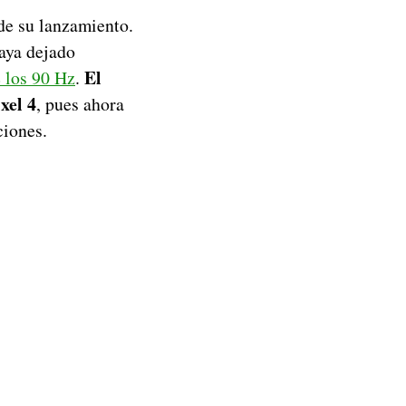
 de su lanzamiento.
haya dejado
El
 los 90 Hz
.
xel 4
, pues ahora
ciones.