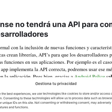
nse no tendrá una API para co
esarrolladores
rmal con la inclusión de nuevas funciones y característ
cas crean librerías, API’s para que los desarrolladores 
s funciones en sus aplicaciones. Por ejemplo es el caso
a app implementa la API correcta, podremos usar ese m
a
en la aplicación. Pues bien, gracias a
Android Police
s
tirá esa API de Motion Sense con desarrolladores
y
Gestiona tu privacidad
ueden hacer.
e the best experiences, we use technologies like cookies to store and/or access 
on. Consenting to these technologies will allow us to process data such as brows
r unique IDs on this site. Not consenting or withdrawing consent, may adversely 
atures and functions.