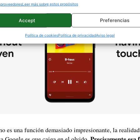
 proveedores
Leer más sobre estos propósitos
Accept
Preferencias
Política de cookies
Política de privacidad
Aviso legal
no es una función demasiado impresionante, la realidad 
Precisamente esa 
ta Google es que caiga en el olvido.