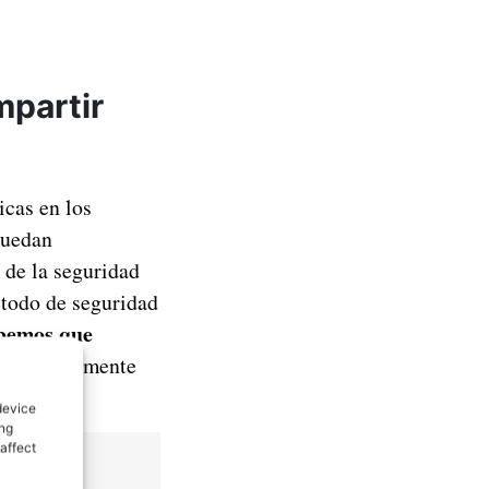
mpartir
icas en los
puedan
 de la seguridad
étodo de seguridad
bemos que
 probablemente
device
ing
affect