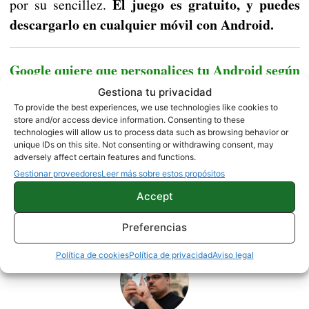
El juego es gratuito, y puedes
por su sencillez.
descargarlo en cualquier móvil con Android.
Google quiere que personalices tu Android según
tus gustos
Gestiona tu privacidad
To provide the best experiences, we use technologies like cookies to
store and/or access device information. Consenting to these
technologies will allow us to process data such as browsing behavior or
unique IDs on this site. Not consenting or withdrawing consent, may
JUEGOS
adversely affect certain features and functions.
Gestionar proveedores
Leer más sobre estos propósitos
Accept
Sobre este autor
Preferencias
Política de cookies
Política de privacidad
Aviso legal