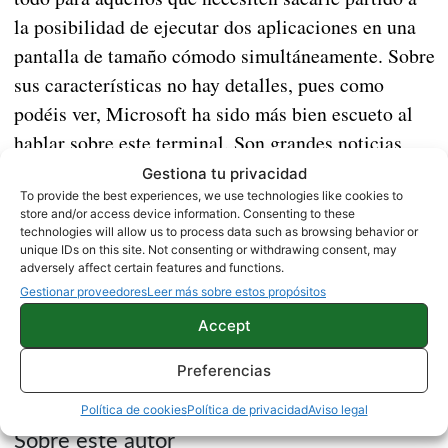
la posibilidad de ejecutar dos aplicaciones en una
pantalla de tamaño cómodo simultáneamente. Sobre
sus características no hay detalles, pues como
podéis ver, Microsoft ha sido más bien escueto al
hablar sobre este terminal. Son grandes noticias
saber que una de las gigantes de la tecnología
Gestiona tu privacidad
actual vuelve al mercado de smartphones y sobre
To provide the best experiences, we use technologies like cookies to
store and/or access device information. Consenting to these
todo con una apuesta tan ambiciosa como este
technologies will allow us to process data such as browsing behavior or
unique IDs on this site. Not consenting or withdrawing consent, may
Surface Duo. Cualquier detalle nuevo que
adversely affect certain features and functions.
conozcamos, os lo traeremos al momento.
Gestionar proveedores
Leer más sobre estos propósitos
Accept
NOTICIAS
Preferencias
Política de cookies
Política de privacidad
Aviso legal
Sobre este autor