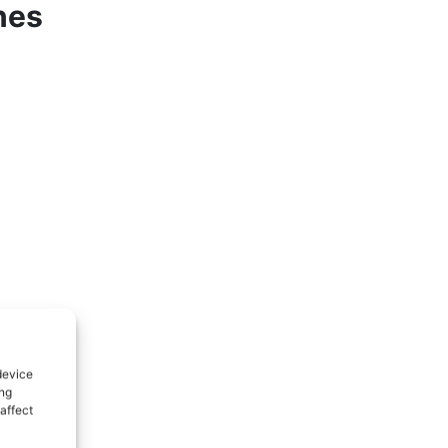
nes
device
ing
affect