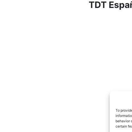
TDT Españ
To provid
informati
behavior o
certain fe