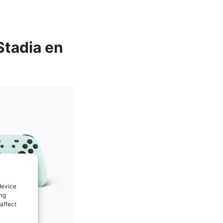
Stadia en
device
ing
affect