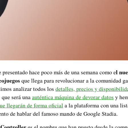
l nue
 presentado hace poco más de una semana como e
eojuegos
que llega para revolucionar a la comunidad g
imos analizar todos los
detalles, precios y disponibilid
 que será una
auténtica máquina de devorar datos
y hem
ue llegarán de forma oficial
a la plataforma con una list
nto de hablar del famoso mando de Google Stadia.
Controller
es el nombre que han puesto desde la comp