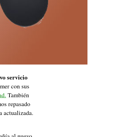
vo servicio
amer con sus
ad.
También
os repasado
a actualizada.
añía al nuevo