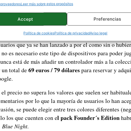
 proveedores
Leer más sobre estos propósitos
Accept
Preferencias
Política de cookies
Política de privacidad
Aviso legal
de Google
ha puesto a la venta el mando de Google Sta
suarios que ya se han lanzado a por el como sin o hubi
no es necesario este tipo de dispositivos para poder ju
unca está de más añadir un controlador más a la colecci
69 euros / 79 dólares
 un total de
para reservar y adqui
ogle.
el precio no supera los valores que suelen ser habituale
mentarios por lo que la mayoría de usuarios lo han ace
casión, se puede elegir entre tres colores diferentes (ne
l pack Founder´s Edition
lo los que cuenten con e
habr
r
Blue Night.