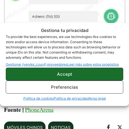
Gestiona tu privacidad
To provide the best experiences, we use technologies like cookies to
store and/or access device information. Consenting to these
technologies will allow us to process data such as browsing behavior or
unique IDs on this site. Not consenting or withdrawing consent, may
adversely affect certain features and functions.
Gestionar {vendor_count} proveedores
Leer más sobre estos propósitos
Accept
Preferencias
¿Qué te parece el LeTV Max Pro x910?
Política de cookies
Política de privacidad
Aviso legal
Fuente |
PhoneArena
MÓVILES CHINOS
NOTICIAS