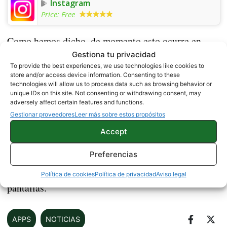
Instagram
Price:
Free
Como hemos dicho, de momento esto ocurre en
teléfonos con formato 18:9, en otros formatos no
Gestiona tu privacidad
To provide the best experiences, we use technologies like cookies to
ocurre. Podemos ver como la historia en cuestión
store and/or access device information. Consenting to these
cuenta con una banda negra en la parte inferior,
technologies will allow us to process data such as browsing behavior or
unique IDs on this site. Not consenting or withdrawing consent, may
mostrando así el contenido de la historia al
adversely affect certain features and functions.
completo, como ocurriría en una pantalla 16:9.
Gestionar proveedores
Leer más sobre estos propósitos
Esperamos que poco a poco esto ocurra en todos
Accept
los teléfonos
o que por lo menos tengamos la
Preferencias
oportunidad de elegirlo, pues ya va siendo hora de
que Instagram se adapte a los nuevos estándares de
Política de cookies
Política de privacidad
Aviso legal
pantallas.
APPS
NOTICIAS