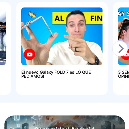
El nuevo Galaxy FOLD 7 es LO QUE
3 SE
PEDÍAMOS!
OPIN