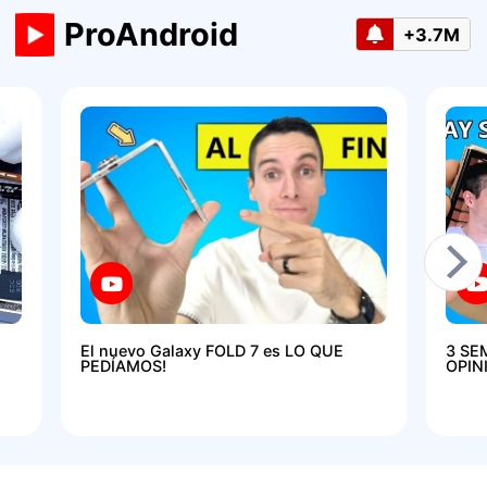
ProAndroid
+3.7M
El nuevo Galaxy FOLD 7 es LO QUE
3 SE
PEDÍAMOS!
OPIN