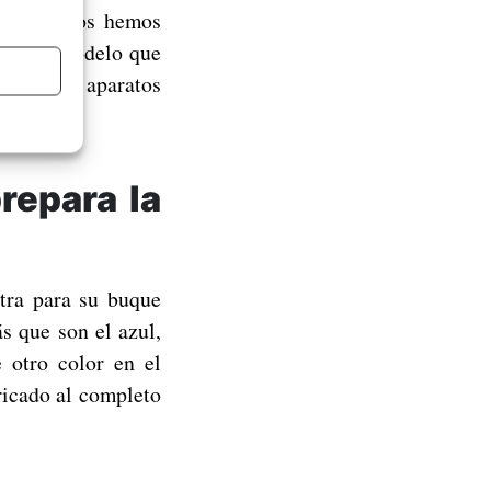
ierto. Ya os hemos
n nuevo modelo que
rir los aparatos
repara la
tra para su buque
s que son el azul,
 otro color en el
ricado al completo