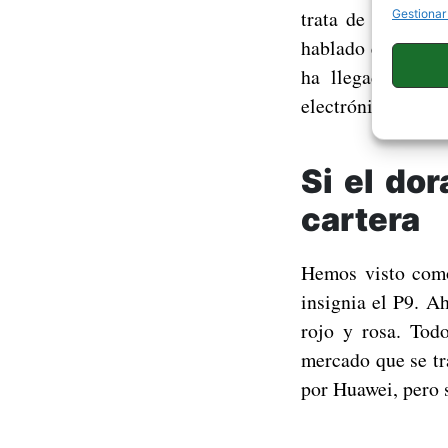
trata de comprar 
Gestionar
hablado en alguna
ha llegado a un
electrónicos de or
Si el do
cartera
Hemos visto como
insignia el P9. A
rojo y rosa. Tod
mercado que se tr
por Huawei, pero 