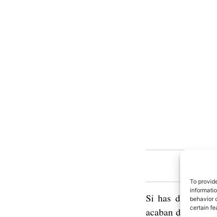
Xia
To provid
informati
Si has descartado
behavior o
certain fe
acaban de convenc