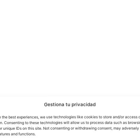
Gestiona tu privacidad
omi Mi Note 2 llegaría con una versión de 8 GB de
e the best experiences, we use technologies like cookies to store and/or access 
on. Consenting to these technologies will allow us to process data such as brows
 los Vertu, por su horrible diseño o porque sus espe
r unique IDs on this site. Not consenting or withdrawing consent, may adversely 
atures and functions.
er, tienes más opciones en el mercado que seguro te g