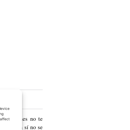
 RAM
device
ing
cificaciones no te
affect
ustan. En sí no se