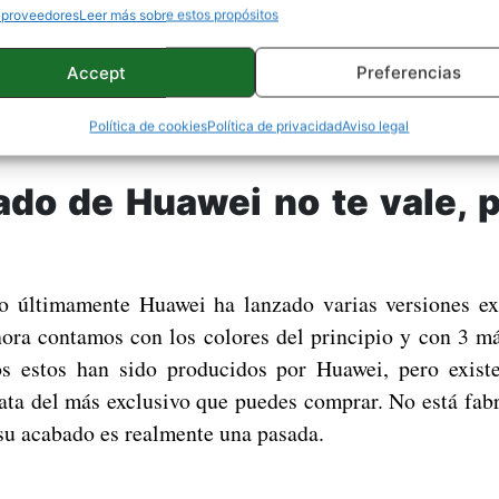
un móvil caro, sino de la funda con la que está cub
 proveedores
Leer más sobre estos propósitos
 ocasión de los móviles de oro y hoy toca contaros u
Accept
Preferencias
a de las compañías más importantes en esto de cub
o.
Política de cookies
Política de privacidad
Aviso legal
rado de Huawei no te vale, p
 últimamente Huawei ha lanzado varias versiones ex
hora contamos con los colores del principio y con 3 má
os estos han sido producidos por Huawei, pero existe
ata del más exclusivo que puedes comprar. No está fab
su acabado es realmente una pasada.