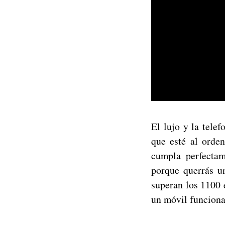
El lujo y la tele
que esté al orde
cumpla perfectam
porque querrás u
superan los 1100 e
un móvil funcional