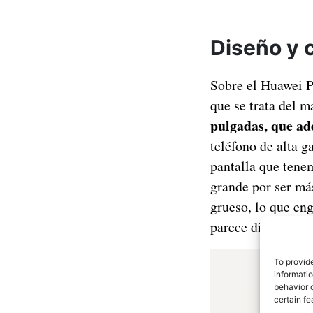
Diseño y 
Sobre el Huawei P
que se trata del 
pulgadas, que ad
teléfono de alta g
pantalla que tene
grande por ser má
grueso, lo que en
parece difícil de 
To provid
informati
behavior o
certain fe