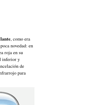
llante
, como era
s poca novedad: en
a roja en su
 inferior y
ancelación de
nfrarrojo para