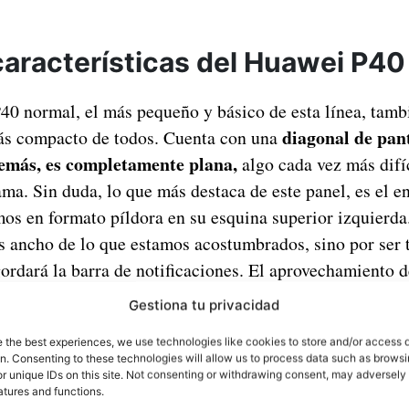
características del Huawei P40
40 normal, el más pequeño y básico de esta línea, tam
diagonal de pant
más compacto de todos. Cuenta con una
emás, es completamente plana,
algo cada vez más difíc
ama. Sin duda, lo que más destaca de este panel, es el 
mos en formato píldora en su esquina superior izquierda
s ancho de lo que estamos acostumbrados, sino por ser
gordará la barra de notificaciones. El aprovechamiento 
superar para un teléfono sin pantalla curva.
Gestiona tu privacidad
e the best experiences, we use technologies like cookies to store and/or access 
on. Consenting to these technologies will allow us to process data such as brows
r unique IDs on this site. Not consenting or withdrawing consent, may adversely 
atures and functions.