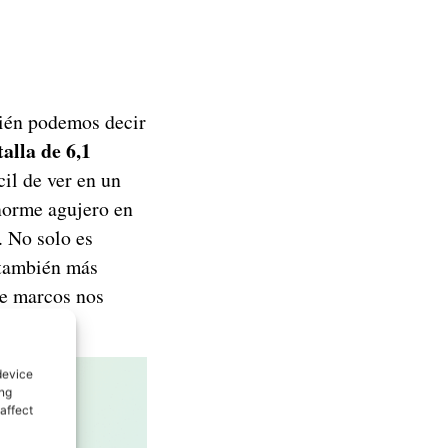
bién podemos decir
alla de 6,1
il de ver en un
enorme agujero en
. No solo es
 también más
de marcos nos
device
ing
affect