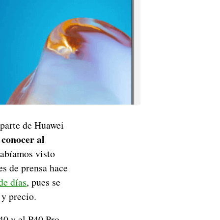
 parte de Huawei
 conocer al
habíamos visto
nes de prensa hace
de días
, pues se
 y precio.
40 y el P40 Pro,