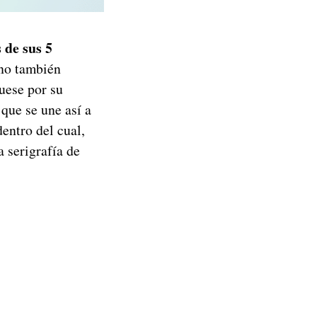
 de sus 5
ono también
uese por su
que se une así a
entro del cual,
a serigrafía de