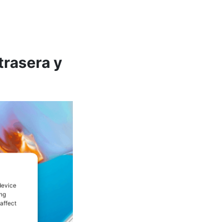
trasera y
device
ing
affect