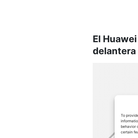
El Huawei
delantera
To provid
informati
behavior o
certain fe