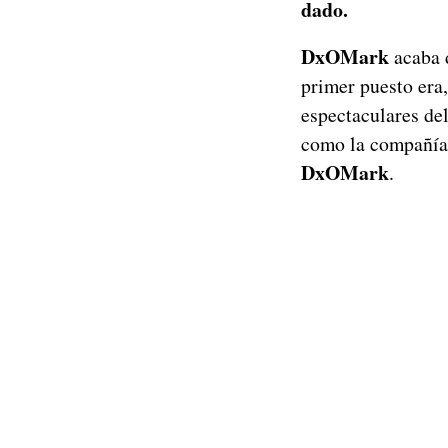
dado.
DxOMark
acaba d
primer puesto era,
espectaculares de
como la compañía 
DxOMark
.