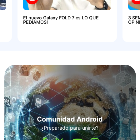
El nuevo Galaxy FOLD 7 es LO QUE
3 SE
PEDÍAMOS!
OPIN
Comunidad Android
¿Preparado para unirte?