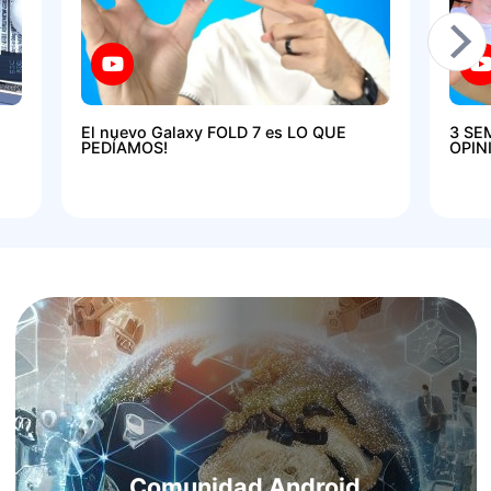
El nuevo Galaxy FOLD 7 es LO QUE
3 SE
PEDÍAMOS!
OPIN
Comunidad Android