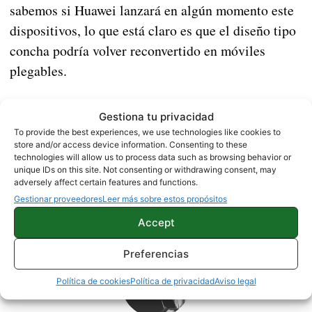
sabemos si Huawei lanzará en algún momento este
dispositivos, lo que está claro es que el diseño tipo
concha podría volver reconvertido en móviles
plegables.
Fuente |
Techieworld
Gestiona tu privacidad
To provide the best experiences, we use technologies like cookies to
store and/or access device information. Consenting to these
HUAWEI
NOTICIAS
technologies will allow us to process data such as browsing behavior or
unique IDs on this site. Not consenting or withdrawing consent, may
adversely affect certain features and functions.
Gestionar proveedores
Leer más sobre estos propósitos
Sobre este autor
Accept
Preferencias
Política de cookies
Política de privacidad
Aviso legal