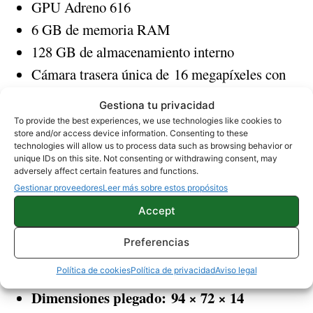
GPU Adreno 616
6 GB de memoria RAM
128 GB de almacenamiento interno
Cámara trasera única de 16 megapíxeles con
apertura focal f/1.7, Dual Pixel, láser autofocus,
Gestiona tu privacidad
EIS y Flash Dual LED
To provide the best experiences, we use technologies like cookies to
store and/or access device information. Consenting to these
Cámara frontal de 5 megapíxeles f/2.0
technologies will allow us to process data such as browsing behavior or
unique IDs on this site. Not consenting or withdrawing consent, may
eSIM
(no cuenta con ranura para tarjetas SIM)
adversely affect certain features and functions.
NFC, Bluetooth 5.0
Gestionar proveedores
Leer más sobre estos propósitos
Batería de 2.510 mAh
Accept
Carga rápida TurboPower de 15W
Preferencias
Dimensiones desplegado: 172 × 72× 6,9
Política de cookies
Política de privacidad
Aviso legal
milímetros (14 mm si contamos la barbilla)
Dimensiones plegado: 94 × 72 × 14