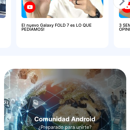
El nuevo Galaxy FOLD 7 es LO QUE
3 SE
PEDÍAMOS!
OPIN
Comunidad Android
¿Preparado para unirte?