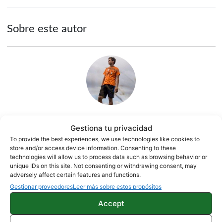
Sobre este autor
Gestiona tu privacidad
Juanjo Segura
To provide the best experiences, we use technologies like cookies to
2542 artículos publicados en ProAndroid desde 2020.
store and/or access device information. Consenting to these
technologies will allow us to process data such as browsing behavior or
Redactor en Pro Android | Apasionado por el mundo
unique IDs on this site. Not consenting or withdrawing consent, may
Android y por la natación. Siempre dispuesto a ayudar a
adversely affect certain features and functions.
cualquiera con problemas y/o dudas sobre smartphones.
Gestionar proveedores
Leer más sobre estos propósitos
Me gusta cacharrear con cualquier aparato electrónico.
Accept