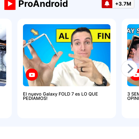
ProAndroid
+3.7M
El nuevo Galaxy FOLD 7 es LO QUE
3 SE
PEDÍAMOS!
OPIN