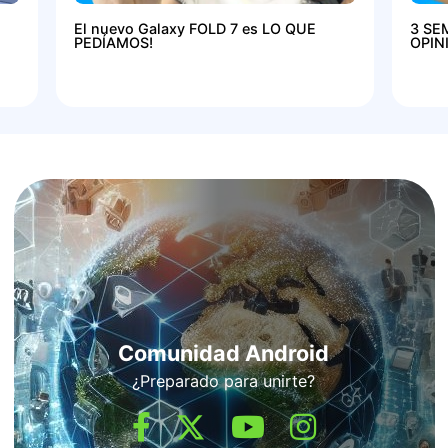
El nuevo Galaxy FOLD 7 es LO QUE
3 SE
PEDÍAMOS!
OPIN
Comunidad Android
¿Preparado para unirte?