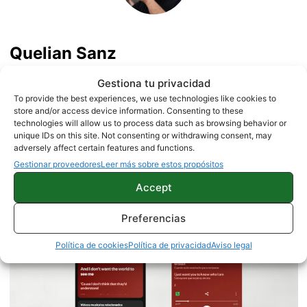
Quelian Sanz
11059 artículos publicados en ProAndroid desde 2020.
Gestiona tu privacidad
Redactor en Pro Android | Apasionado de ese Androide
To provide the best experiences, we use technologies like cookies to
verde que tanto esconde. Se comenta que tecleo sobre
store and/or access device information. Consenting to these
actualidad. Me gusta probarlo todo en este mundo de la
technologies will allow us to process data such as browsing behavior or
unique IDs on this site. Not consenting or withdrawing consent, may
tecnología. Los gusanos se comen a las manzanas.
adversely affect certain features and functions.
Enamorado de lo que una gran mayoría llama ruido.
Twitter
Gestionar proveedores
Leer más sobre estos propósitos
Accept
Preferencias
Política de cookies
Política de privacidad
Aviso legal