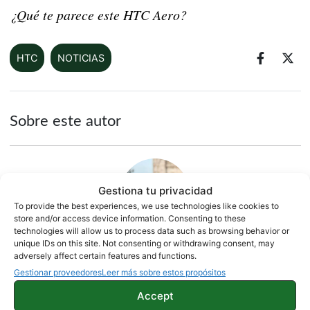
¿Qué te parece este HTC Aero?
HTC
NOTICIAS
Sobre este autor
Gestiona tu privacidad
To provide the best experiences, we use technologies like cookies to
store and/or access device information. Consenting to these
technologies will allow us to process data such as browsing behavior or
unique IDs on this site. Not consenting or withdrawing consent, may
adversely affect certain features and functions.
Quelian Sanz
Gestionar proveedores
Leer más sobre estos propósitos
11059 artículos publicados en ProAndroid desde 2020.
Accept
Redactor en Pro Android | Apasionado de ese Androide