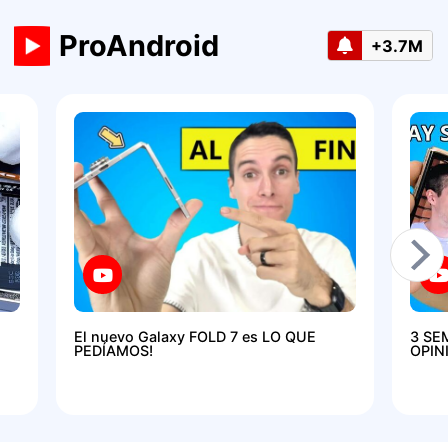
ProAndroid
+3.7M
El nuevo Galaxy FOLD 7 es LO QUE
3 SE
PEDÍAMOS!
OPIN