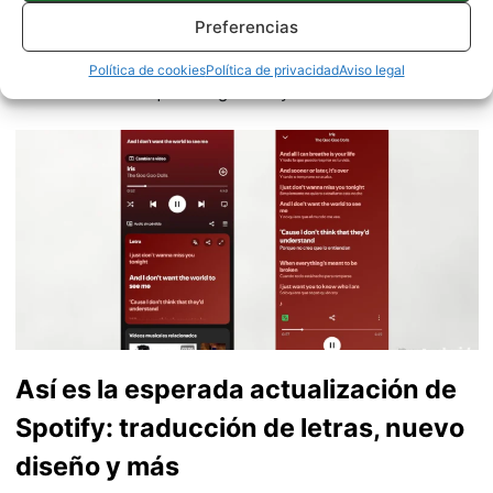
verde que tanto esconde. Se comenta que tecleo sobre
Preferencias
actualidad. Me gusta probarlo todo en este mundo de la
tecnología. Los gusanos se comen a las manzanas.
Política de cookies
Política de privacidad
Aviso legal
Enamorado de lo que una gran mayoría llama ruido.
Twitter
Así es la esperada actualización de
Spotify: traducción de letras, nuevo
diseño y más