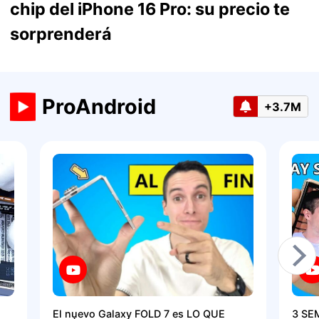
chip del iPhone 16 Pro: su precio te
sorprenderá
ProAndroid
+3.7M
El nuevo Galaxy FOLD 7 es LO QUE
3 SE