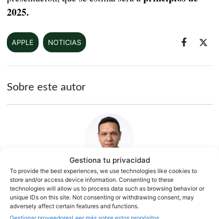
2025.
APPLE
NOTICIAS
Sobre este autor
Gestiona tu privacidad
To provide the best experiences, we use technologies like cookies to
store and/or access device information. Consenting to these
Jesús González
technologies will allow us to process data such as browsing behavior or
unique IDs on this site. Not consenting or withdrawing consent, may
1500 artículos publicados en ProAndroid desde 2020.
adversely affect certain features and functions.
Periodista experto en tecnología y especializado en
Gestionar proveedores
Leer más sobre estos propósitos