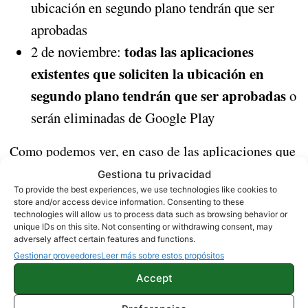
ubicación en segundo plano tendrán que ser
aprobadas
todas las aplicaciones
2 de noviembre:
existentes que soliciten la ubicación en
segundo plano tendrán que ser aprobadas
o
serán eliminadas de Google Play
Como podemos ver, en caso de las aplicaciones que
ya estén publicadas, el plazo se extiende hasta
Gestiona tu privacidad
finales de año prácticamente, pero es de esperar que
To provide the best experiences, we use technologies like cookies to
store and/or access device information. Consenting to these
los grandes desarrolladores se adapten a esta
technologies will allow us to process data such as browsing behavior or
unique IDs on this site. Not consenting or withdrawing consent, may
medida cuanto antes para evitar problemas con sus
adversely affect certain features and functions.
aplicaciones.
Gestionar proveedores
Leer más sobre estos propósitos
Accept
Fuente|
Android Developers