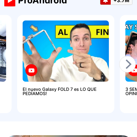
ProAndroid
+3.7M
El nuevo Galaxy FOLD 7 es LO QUE
3 SE
PEDÍAMOS!
OPIN