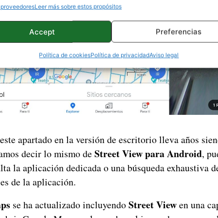
 proveedores
Leer más sobre estos propósitos
Accept
Preferencias
Política de cookies
Política de privacidad
Aviso legal
este apartado en la versión de escritorio lleva años si
Street View para Android
íamos decir lo mismo de
, p
lta la aplicación dedicada o una búsqueda exhaustiva de
ces de la aplicación.
aps
Street View
se ha actualizado incluyendo
en una cap