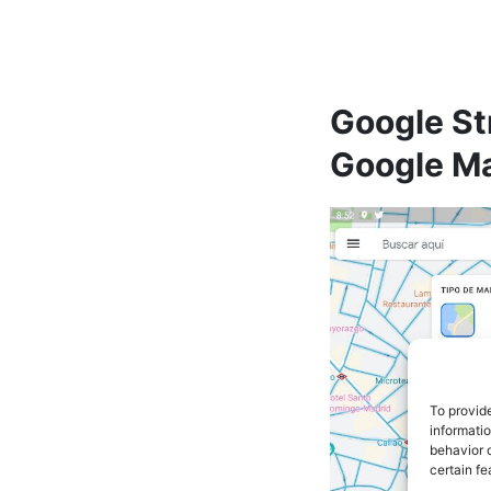
Google St
Google M
To provid
informati
behavior o
certain fe