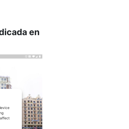
edicada en
device
ing
affect