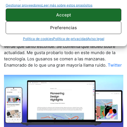
Gestionar proveedores
Leer más sobre estos propósitos
Accept
Quelian Sanz
Preferencias
11059 artículos publicados en ProAndroid desde 2020.
Política de cookies
Política de privacidad
Aviso legal
Redactor en Pro Android | Apasionado de ese Androide
verde que tanto esconde. Se comenta que tecleo sobre
actualidad. Me gusta probarlo todo en este mundo de la
tecnología. Los gusanos se comen a las manzanas.
Enamorado de lo que una gran mayoría llama ruido.
Twitter