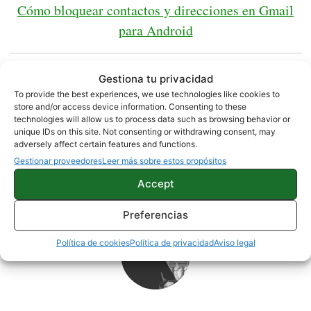
Cómo bloquear contactos y direcciones en Gmail
para Android
Fuente /
Blog de Google
Gestiona tu privacidad
To provide the best experiences, we use technologies like cookies to
store and/or access device information. Consenting to these
APPS
technologies will allow us to process data such as browsing behavior or
unique IDs on this site. Not consenting or withdrawing consent, may
adversely affect certain features and functions.
Gestionar proveedores
Leer más sobre estos propósitos
Sobre este autor
Accept
Preferencias
Política de cookies
Política de privacidad
Aviso legal