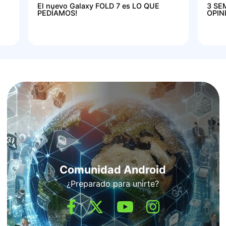
El nuevo Galaxy FOLD 7 es LO QUE
3 SE
PEDÍAMOS!
OPIN
Comunidad Android
¿Preparado para unirte?