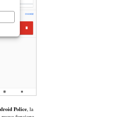
droid Police
, la
 nueva funciono