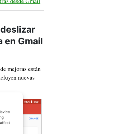
turas desde Gmail
deslizar
a en Gmail
 de mejoras están
incluyen nuevas
device
ing
affect