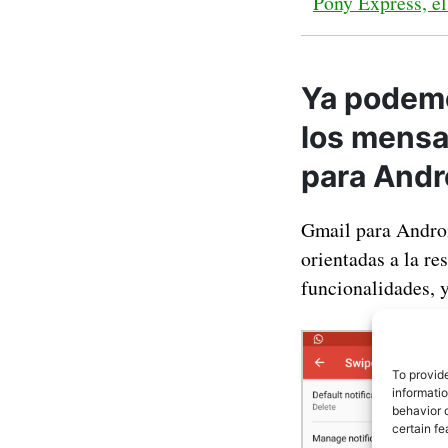
Pony Express, el
Ya podemo
los mensa
para Andr
Gmail para Androi
orientadas a la re
funcionalidades, y
To provid
informati
behavior o
certain fe