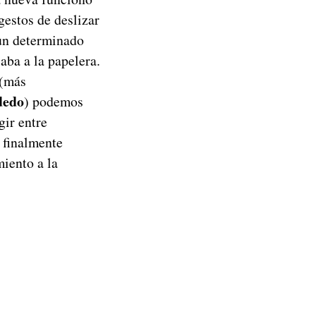
gestos de deslizar
 un determinado
aba a la papelera.
 (más
 dedo
) podemos
gir entre
 finalmente
miento a la