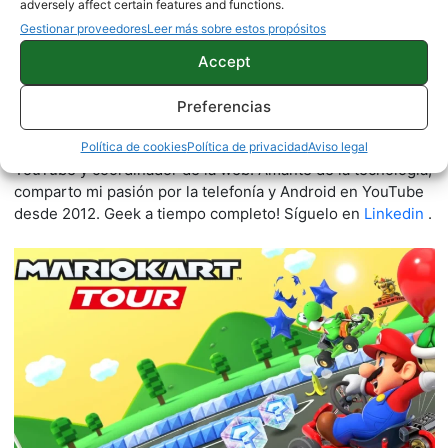
adversely affect certain features and functions.
Gestionar proveedores
Leer más sobre estos propósitos
Accept
Eduard Esteller
Preferencias
279 artículos publicados en ProAndroid desde 2020.
Fundador de ProAndroid | Responsable del Canal de
Política de cookies
Política de privacidad
Aviso legal
YouTube y coordinador de la web. Amante de la tecnología,
comparto mi pasión por la telefonía y Android en YouTube
desde 2012. Geek a tiempo completo! Síguelo en
Linkedin
.