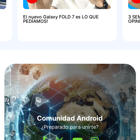
El nuevo Galaxy FOLD 7 es LO QUE
3 SE
PEDÍAMOS!
OPIN
Comunidad Android
¿Preparado para unirte?