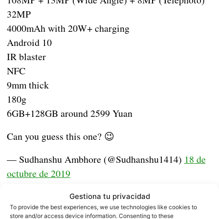
32MP
4000mAh with 20W+ charging
Android 10
IR blaster
NFC
9mm thick
180g
6GB+128GB around 2599 Yuan
Can you guess this one? 😉
— Sudhanshu Ambhore (@Sudhanshu1414)
18 de
octubre de 2019
Gestiona tu privacidad
To provide the best experiences, we use technologies like cookies to
La filtración también habla sobre el precio en
store and/or access device information. Consenting to these