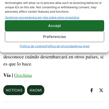
6+128 GB se
China. Se espera que la versión de
technologies will allow us to process data such as browsing behavior or
unique IDs on this site. Not consenting or withdrawing consent, may
lance en el país natal de la compañía por unos
adversely affect certain features and functions.
328 euros al cambio
. En España la cosa podría
Gestionar proveedores
Leer más sobre estos propósitos
cambiar, pues la conversión siempre nos deja con
Accept
cifras mayores.
Preferencias
Xiaomi CC9 Pro se
Lo más probable es que el
Política de cookies
Política de privacidad
Aviso legal
presente el día 24 de octubre en China
, pero se
desconoce cuándo desembarcará en otros países, si
es que lo hace.
Vía |
Gizchina
NOTICIAS
XIAOMI