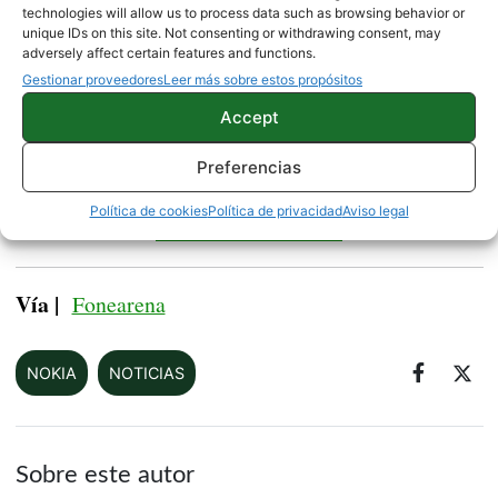
technologies will allow us to process data such as browsing behavior or
nombre de Nokia 5.1 Plus
con el
. Tendremos que
unique IDs on this site. Not consenting or withdrawing consent, may
adversely affect certain features and functions.
esperar para conocer los precios y confirmar las
Gestionar proveedores
Leer más sobre estos propósitos
características, aunque conociendo a Nokia estamos
Accept
seguros de que será un terminal muy interesante.
Preferencias
Una nueva imagen del Xiaomi Mi MIX 3 muestra
Política de cookies
Política de privacidad
Aviso legal
su diseño sin marcos
Vía |
Fonearena
NOKIA
NOTICIAS
Sobre este autor