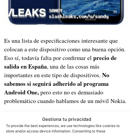
Es una lista de especificaciones interesante que
colocan a este dispositivo como una buena opción.
precio de
Eso sí, todavía falta por confirmar el
salida en España
, una de las cosas más
No
importantes en este tipo de dispositivos.
sabemos si seguirá adherido al programa
Android One,
pero esto no es demasiado
problemático cuando hablamos de un móvil Nokia.
el Nokia X5 será
Si todo sale como debería,
Gestiona tu privacidad
presentado el día 11 de julio
y probablemente una
To provide the best experiences, we use technologies like cookies to
semana después se anuncie la versión internacional
store and/or access device information. Consenting to these