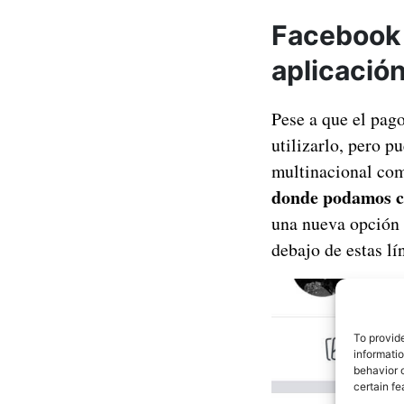
Facebook 
aplicació
Pese a que el pag
utilizarlo, pero p
multinacional com
donde podamos c
una nueva opción 
debajo de estas lí
To provid
informati
behavior o
certain fe