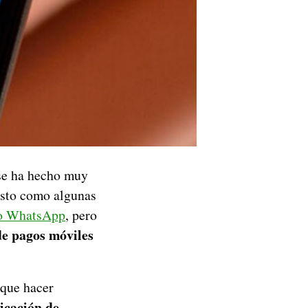
 se ha hecho muy
isto como algunas
o WhatsApp
, pero
de pagos móviles
 que hacer
licación de