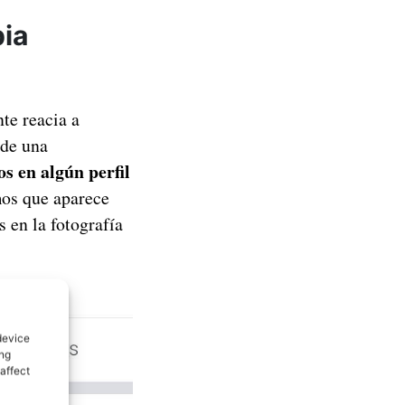
pia
te reacia a
 de una
s en algún perfil
mos que aparece
en la fotografía
device
ing
affect