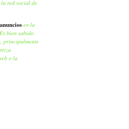
 la red social de
 anuncios
en la
 Es bien sabido
s, principalmente
ntiza
web o la