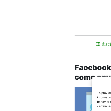
El dise
Facebook
como anu
To provid
informati
behavior o
certain fe