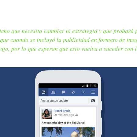
cho que necesita cambiar la estrategia y que probará 
que cuando se incluyó la publicidad en formato de ima
dujo, por lo que esperan que esto vuelva a suceder con 