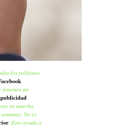
dos los teléfonos
Facebook
y tenemos un
 publicidad
esto en marcha,
s semanas. No es
rior
. Esto ayuda a