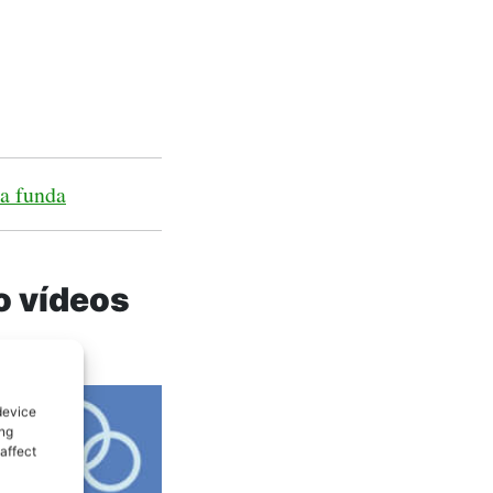
na funda
o vídeos
device
ing
affect