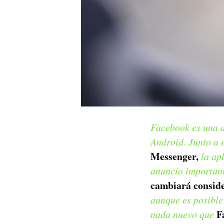
Facebook es una d
Android. Junto a 
Messenger,
la ap
anuncio important
cambiará consid
aunque es posible
F
nada nuevo que