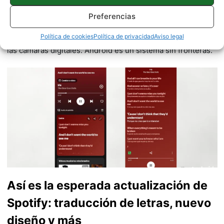
460 artículos publicados en ProAndroid desde 2020.
Preferencias
Redactor de Pro Android | Siempre dispuesto a probar
Política de cookies
Política de privacidad
Aviso legal
cualquier avance tecnológico e interesado en el mundo de
las cámaras digitales. Android es un sistema sin fronteras.
Así es la esperada actualización de
Spotify: traducción de letras, nuevo
diseño y más