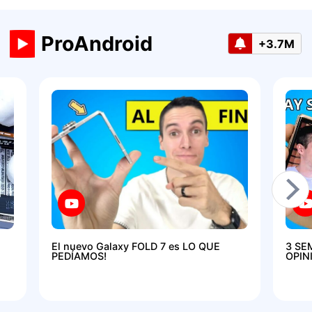
ProAndroid
+3.7M
El nuevo Galaxy FOLD 7 es LO QUE
3 SE
PEDÍAMOS!
OPIN