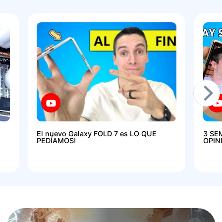
El nuevo Galaxy FOLD 7 es LO QUE
3 SE
PEDÍAMOS!
OPIN