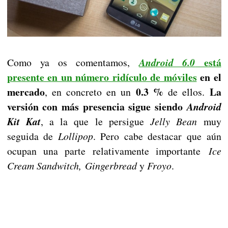
está
Como ya os comentamos,
Android 6.0
presente en un número ridículo de móviles
en el
mercado
0.3 %
La
, en concreto en un
de ellos.
versión con más presencia sigue siendo
Android
Kit Kat
, a la que le persigue
Jelly Bean
muy
seguida de
Lollipop
. Pero cabe destacar que aún
ocupan una parte relativamente importante
Ice
Cream Sandwitch, Gingerbread
y
Froyo
.