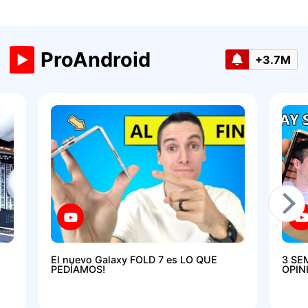
ProAndroid
+3.7M
El nuevo Galaxy FOLD 7 es LO QUE
3 SE
PEDÍAMOS!
OPIN