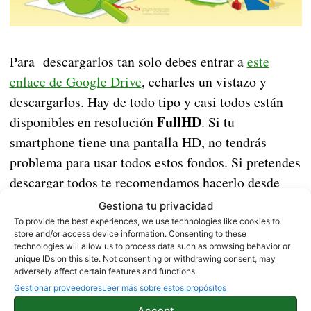
Para descargarlos tan solo debes entrar a
este
enlace de Google Drive
, echarles un vistazo y
descargarlos. Hay de todo tipo y casi todos están
FullHD
disponibles en resolución
. Si tu
smartphone tiene una pantalla HD, no tendrás
problema para usar todos estos fondos. Si pretendes
descargar todos te recomendamos hacerlo desde
red Wi-Fi,
una
aunque no es necesario si solo
Gestiona tu privacidad
quieres descargar uno o dos, ya que no pesarán
To provide the best experiences, we use technologies like cookies to
store and/or access device information. Consenting to these
demasiado y podrás hacerlo con datos móviles.
technologies will allow us to process data such as browsing behavior or
unique IDs on this site. Not consenting or withdrawing consent, may
adversely affect certain features and functions.
Samsung Galaxy Note 8 vs iPhone X: ¿cuál es
Gestionar proveedores
Leer más sobre estos propósitos
más rápido?
Accept