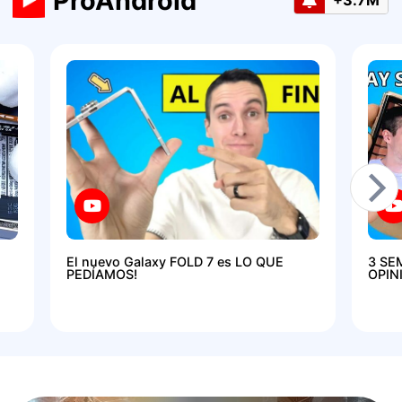
ProAndroid
+3.7M
El nuevo Galaxy FOLD 7 es LO QUE
3 SE
PEDÍAMOS!
OPIN