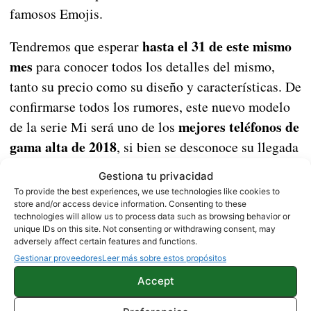
famosos Emojis.
hasta el 31 de este mismo
Tendremos que esperar
mes
para conocer todos los detalles del mismo,
tanto su precio como su diseño y características. De
confirmarse todos los rumores, este nuevo modelo
mejores teléfonos de
de la serie Mi será uno de los
gama alta de 2018
, si bien se desconoce su llegada
al resto de países del globo, como Europa, España y
Gestiona tu privacidad
Latinoamérica.
To provide the best experiences, we use technologies like cookies to
store and/or access device information. Consenting to these
technologies will allow us to process data such as browsing behavior or
unique IDs on this site. Not consenting or withdrawing consent, may
Se abre el plazo de registro de la beta de MIUI 10
adversely affect certain features and functions.
para algunos smartphones de Xiaomi y te
Gestionar proveedores
Leer más sobre estos propósitos
enseñamos cómo acceder
Accept