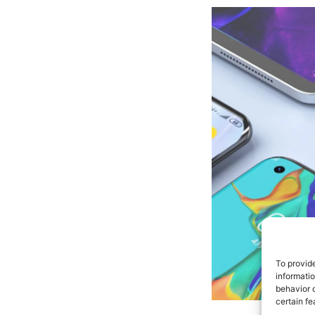
To provid
informati
behavior o
certain fe