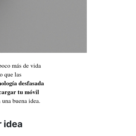
 poco más de vida
o que las
nología desfasada
cargar tu móvil
 una buena idea.
r idea