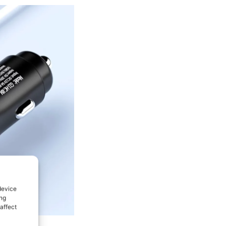
device
ing
affect