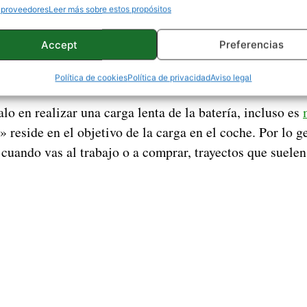
 proveedores
Leer más sobre estos propósitos
r un cable compatible, conectar el móvil y este empezar
Es lenta
istema es la potencia de la carga.
, considerab
Accept
Preferencias
carga
lquier cargador que tengas por casa realice una
Política de cookies
Política de privacidad
Aviso legal
o en realizar una carga lenta de la batería, incluso es
 reside en el objetivo de la carga en el coche. Por lo ge
 cuando vas al trabajo o a comprar, trayectos que suele