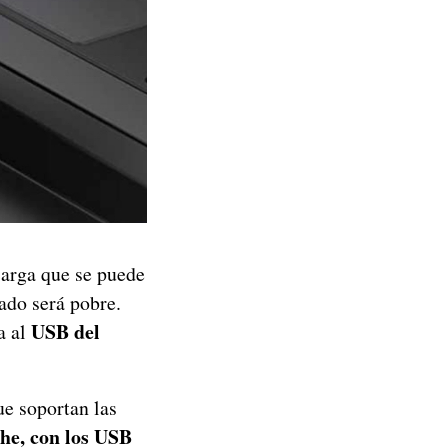
carga que se puede
tado será pobre.
USB del
a al
ue soportan las
che, con los USB