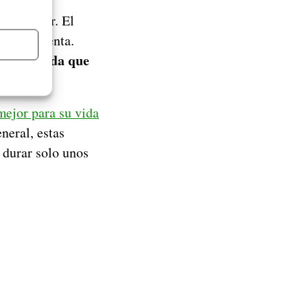
á a cargar. El
lemente lenta.
 más rápida que
mejor para su vida
neral, estas
n durar solo unos