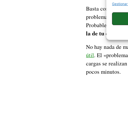
Gestionar
Basta con conecta
problema de este s
Probablemente cua
la de tu coche
.
No hay nada de mal
útil
. El «problema»
cargas se realizan
pocos minutos.