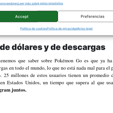
 proveedores
Leer más sobre estos propósitos
si un mes desde que salió Pokémon Go y tenemos alg
Accept
Preferencias
s que nos ha dejado este juego. Sin duda muchos d
e ninguna entrega ha conseguido tales cosas en una pla
Política de cookies
Política de privacidad
Aviso legal
 de dólares y de descargas
tenemos que saber sobre Pokémon Go es que ya ha 
rgas en todo el mundo, lo que no está nada mal para el 
o. 25 millones de estos usuarios tienen un promedio 
en Estados Unidos, un tiempo que supera al que usa
agram juntos.