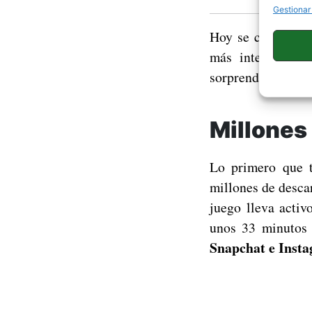
Gestionar
Hoy se cumple ca
más interesante
sorprender, ya qu
Millones
Lo primero que 
millones de desca
juego lleva activ
unos 33 minutos 
Snapchat e Inst