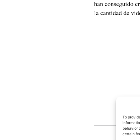
han conseguido cr
la cantidad de vid
To provid
informati
behavior o
C
certain fe