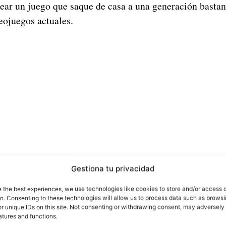
ear un juego que saque de casa a una generación basta
eojuegos actuales.
Gestiona tu privacidad
e the best experiences, we use technologies like cookies to store and/or access 
on. Consenting to these technologies will allow us to process data such as brows
r unique IDs on this site. Not consenting or withdrawing consent, may adversely 
lash Royale contará con otra actualización en agos
atures and functions.