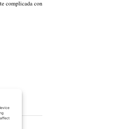
nte complicada con
device
ing
affect
to