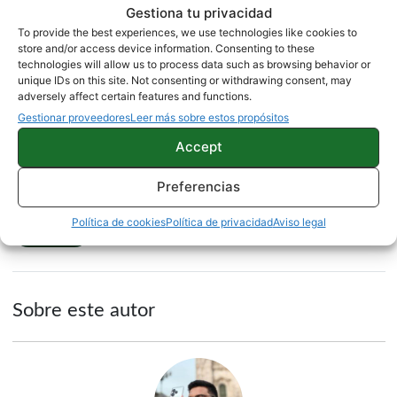
Ahora solo debemos esperar un par de semanas
Gestiona tu privacidad
para poder confirmar todos los detalles sobre estos
To provide the best experiences, we use technologies like cookies to
store and/or access device information. Consenting to these
Google Pixel 3a y 3a XL de gama media. Si estás
technologies will allow us to process data such as browsing behavior or
preguntando por el precio,
ya se ha filtrado en
unique IDs on this site. Not consenting or withdrawing consent, may
adversely affect certain features and functions.
varias ocasiones
y no hay buenas noticias para los
Gestionar proveedores
Leer más sobre estos propósitos
usuarios que esperan móviles muy baratos.
Accept
Fuente |
Evan Blass
Preferencias
Política de cookies
Política de privacidad
Aviso legal
NOTICIAS
Sobre este autor