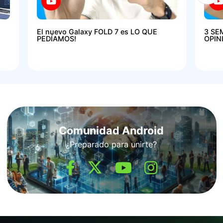
El nuevo Galaxy FOLD 7 es LO QUE
3 SE
PEDÍAMOS!
OPIN
Comunidad Android
¿Preparado para unirte?