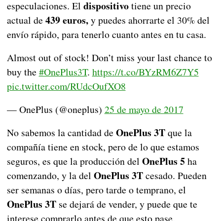
dispositivo
especulaciones. El
tiene un precio
439 euros,
actual de
y puedes ahorrarte el 30% del
envío rápido, para tenerlo cuanto antes en tu casa.
Almost out of stock! Don’t miss your last chance to
buy the
#OnePlus3T
.
https://t.co/BYzRM6Z7Y5
pic.twitter.com/RUdcOufXO8
— OnePlus (@oneplus)
25 de mayo de 2017
OnePlus 3T
No sabemos la cantidad de
que la
compañía tiene en stock, pero de lo que estamos
OnePlus 5
seguros, es que la producción del
ha
OnePlus 3T
comenzando, y la del
cesado. Pueden
ser semanas o días, pero tarde o temprano, el
OnePlus 3T
se dejará de vender, y puede que te
interese comprarlo antes de que esto pase.