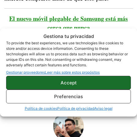
El nuevo móvil plegable de Samsung está más
cerca que nunca
Gestiona tu privacidad
To provide the best experiences, we use technologies like cookies to
Comprar OnePlus 3T
store and/or access device information. Consenting to these
technologies will allow us to process data such as browsing behavior or
unique IDs on this site. Not consenting or withdrawing consent, may
adversely affect certain features and functions.
NOTICIAS
Gestionar proveedores
Leer más sobre estos propósitos
Accept
Sobre este autor
Preferencias
Política de cookies
Política de privacidad
Aviso legal