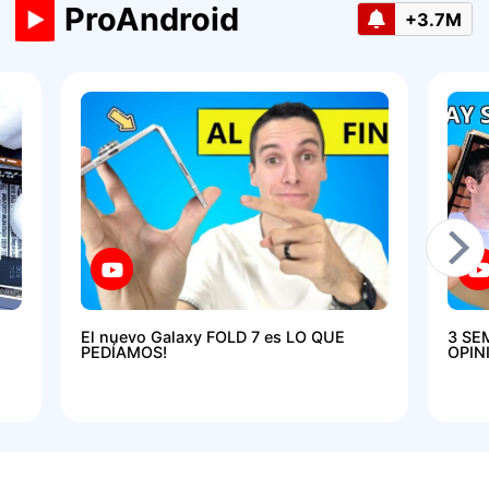
ProAndroid
+3.7M
El nuevo Galaxy FOLD 7 es LO QUE
3 SE
PEDÍAMOS!
OPIN