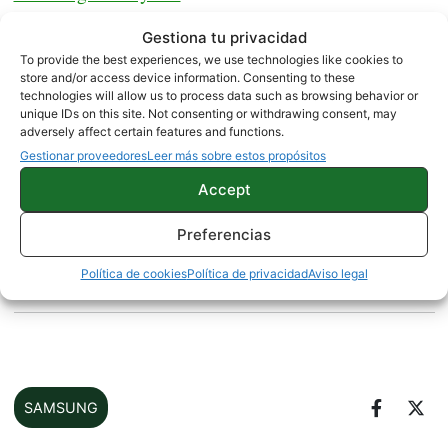
Samsung
Sin duda en estas comparativas entre el
Gestiona tu privacidad
To provide the best experiences, we use technologies like cookies to
Galaxy S8 vs OnePlus 3T, Pixel y Mi MIX,
vemos
store and/or access device information. Consenting to these
que en todas gana el S8 en cuanto a potencia,
technologies will allow us to process data such as browsing behavior or
unique IDs on this site. Not consenting or withdrawing consent, may
aunque hay que tomar estos vídeos solo como algo
adversely affect certain features and functions.
orientativo, ya que esto lo analizaremos más a
Gestionar proveedores
Leer más sobre estos propósitos
Galaxy S8.
fondo en la reseña del
Accept
Preferencias
Descarga ya todas las novedades de GBoard, uno de
Política de cookies
Política de privacidad
Aviso legal
los mejores teclados
SAMSUNG