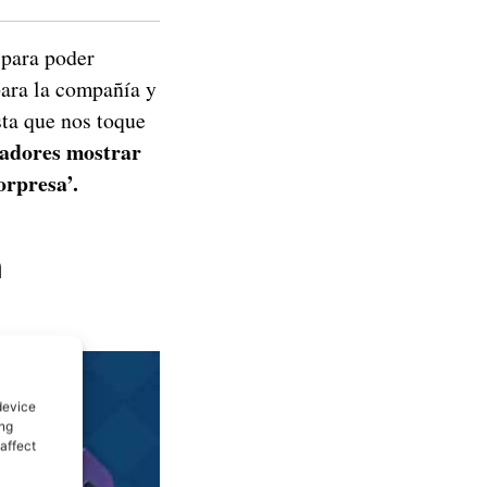
 para poder
para la compañía y
ta que nos toque
ladores mostrar
sorpresa’.
n
device
ing
affect