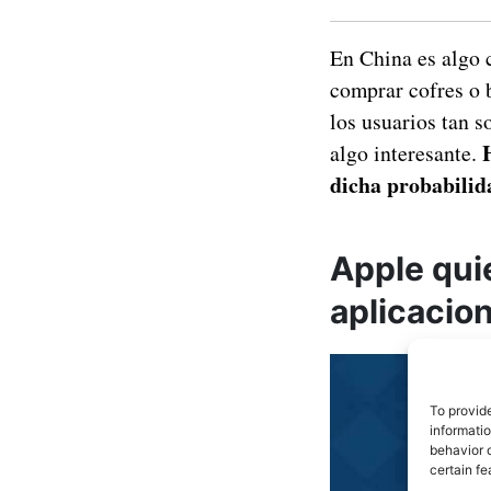
En China es algo 
comprar cofres o 
los usuarios tan 
algo interesante.
dicha probabilida
Apple quie
aplicacio
To provid
informati
behavior o
certain fe