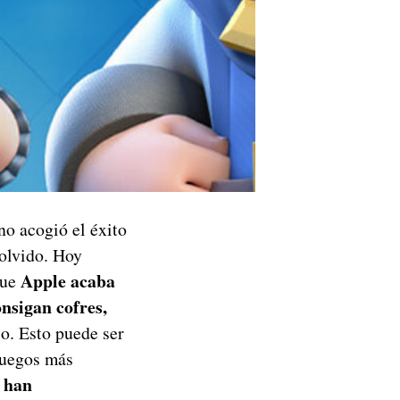
no acogió el éxito
olvido. Hoy
Apple acaba
que
onsigan cofres,
so. Esto puede ser
juegos más
 han