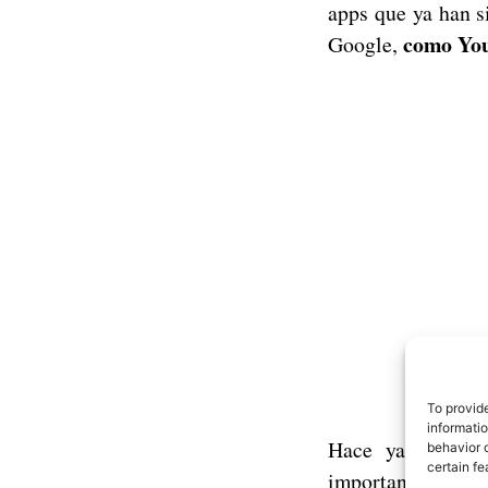
apps que ya han s
como You
Google,
To provid
informati
Hace ya unas s
behavior o
certain fe
importantes renov