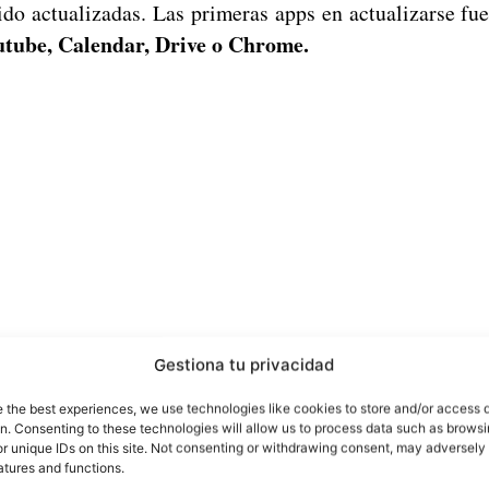
ido actualizadas. Las primeras apps en actualizarse fue
tube, Calendar, Drive o Chrome.
Gestiona tu privacidad
e the best experiences, we use technologies like cookies to store and/or access 
on. Consenting to these technologies will allow us to process data such as brows
fue actualizada la app de Chrome
emanas que
p
r unique IDs on this site. Not consenting or withdrawing consent, may adversely 
atures and functions.
aciones de diseño, como los colores, las animaciones y