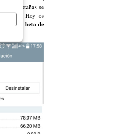
op las pestañas se
distintas. Hoy os
versión beta de
la