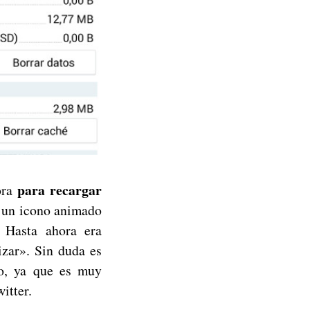
para recargar
ora
á un icono animado
. Hasta ahora era
zar». Sin duda es
o, ya que es muy
itter.