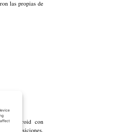
ron las propias de
device
ing
ara Android con
affect
 las transiciones,