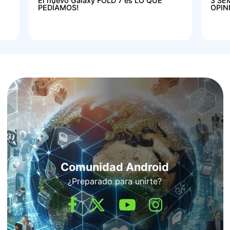
El nuevo Galaxy FOLD 7 es LO QUE
3 SE
PEDÍAMOS!
OPIN
Comunidad Android
¿Preparado para unirte?