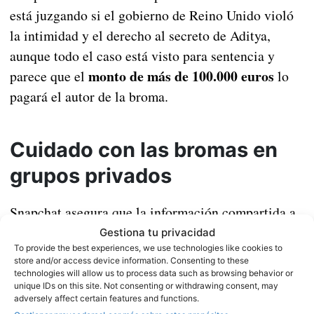
está juzgando si el gobierno de Reino Unido violó
la intimidad y el derecho al secreto de Aditya,
aunque todo el caso está visto para sentencia y
monto de más de 100.000 euros
parece que el
lo
pagará el autor de la broma.
Cuidado con las bromas en
grupos privados
Snapchat asegura que la información compartida a
es privada y está cifrada
través de sus chats
, algo
Gestiona tu privacidad
To provide the best experiences, we use technologies like cookies to
que cuesta creer tras conocer los detalles de este
store and/or access device information. Consenting to these
caso. Es importante conocer este tipo de casos para
technologies will allow us to process data such as browsing behavior or
unique IDs on this site. Not consenting or withdrawing consent, may
saber que no, los grupos privados no están libres de
adversely affect certain features and functions.
ojos extraños, ni siquiera de los ojos de las