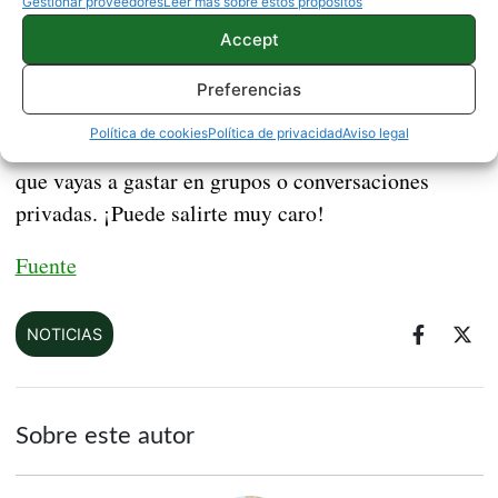
Gestionar proveedores
Leer más sobre estos propósitos
inteligencias gubernamentales.
Accept
WhatsApp o Snapchat no están pendientes de que
Preferencias
vayas a gastarle una broma a tu compañero de
Política de cookies
Política de privacidad
Aviso legal
trabajo, pero ten cuidado con cierto tipo de bromas
que vayas a gastar en grupos o conversaciones
privadas. ¡Puede salirte muy caro!
Fuente
NOTICIAS
Sobre este autor