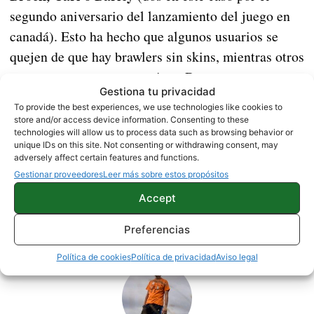
segundo aniversario del lanzamiento del juego en
canadá). Esto ha hecho que algunos usuarios se
quejen de que hay brawlers sin skins, mientras otros
ya estrenan su cuarta o quinta. De momento, estos
Gestiona tu privacidad
cambios aún no están implementados y Bibi no se
To provide the best experiences, we use technologies like cookies to
puede probar en el juego.
store and/or access device information. Consenting to these
technologies will allow us to process data such as browsing behavior or
unique IDs on this site. Not consenting or withdrawing consent, may
adversely affect certain features and functions.
JUEGOS
NOTICIAS
Gestionar proveedores
Leer más sobre estos propósitos
Accept
Sobre este autor
Preferencias
Política de cookies
Política de privacidad
Aviso legal