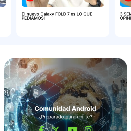
El nuevo Galaxy FOLD 7 es LO QUE
3 SE
PEDÍAMOS!
OPIN
Comunidad Android
¿Preparado para unirte?