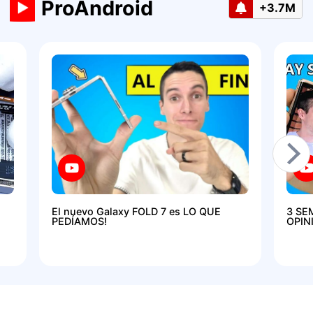
ProAndroid
+3.7M
El nuevo Galaxy FOLD 7 es LO QUE
3 SE
PEDÍAMOS!
OPIN