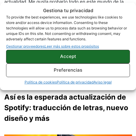
actualidad. Me gusta probarlo todo en este mundo de la
tecnología. Los gusanos se comen a las manzanas.
Gestiona tu privacidad
Enamorado de lo que una gran mayoría llama ruido.
Twitter
To provide the best experiences, we use technologies like cookies to
store and/or access device information. Consenting to these
technologies will allow us to process data such as browsing behavior or
unique IDs on this site. Not consenting or withdrawing consent, may
adversely affect certain features and functions.
Gestionar proveedores
Leer más sobre estos propósitos
Accept
Preferencias
Política de cookies
Política de privacidad
Aviso legal
Así es la esperada actualización de
Spotify: traducción de letras, nuevo
diseño y más