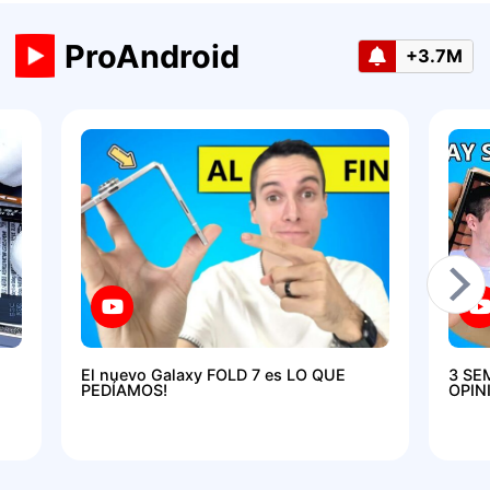
ProAndroid
+3.7M
El nuevo Galaxy FOLD 7 es LO QUE
3 SE
PEDÍAMOS!
OPIN