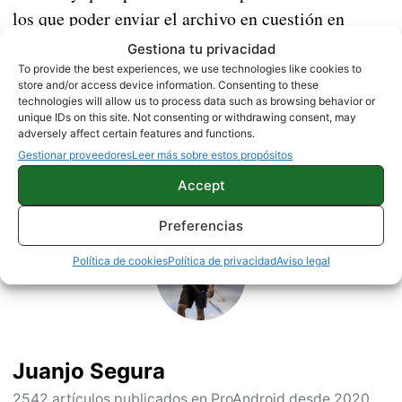
los que poder enviar el archivo en cuestión en
pocos segundos.
Gestiona tu privacidad
To provide the best experiences, we use technologies like cookies to
store and/or access device information. Consenting to these
NOTICIAS
technologies will allow us to process data such as browsing behavior or
unique IDs on this site. Not consenting or withdrawing consent, may
adversely affect certain features and functions.
Gestionar proveedores
Leer más sobre estos propósitos
Sobre este autor
Accept
Preferencias
Política de cookies
Política de privacidad
Aviso legal
Juanjo Segura
2542 artículos publicados en ProAndroid desde 2020.