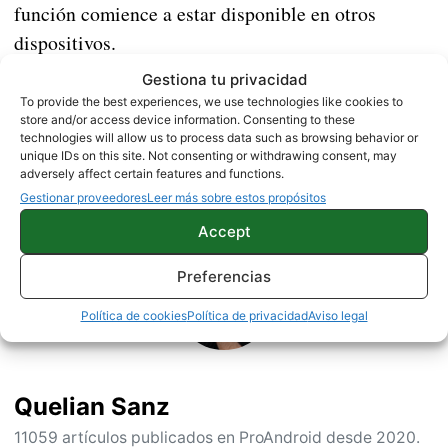
función comience a estar disponible en otros
dispositivos.
Gestiona tu privacidad
To provide the best experiences, we use technologies like cookies to
APPLE
NOTICIAS
store and/or access device information. Consenting to these
technologies will allow us to process data such as browsing behavior or
unique IDs on this site. Not consenting or withdrawing consent, may
adversely affect certain features and functions.
Sobre este autor
Gestionar proveedores
Leer más sobre estos propósitos
Accept
Preferencias
Política de cookies
Política de privacidad
Aviso legal
Quelian Sanz
11059 artículos publicados en ProAndroid desde 2020.