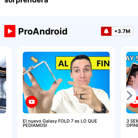
ProAndroid
+3.7M
El nuevo Galaxy FOLD 7 es LO QUE
3 SE
PEDÍAMOS!
OPIN