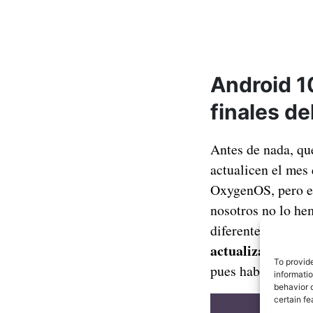
Android 10
finales d
Antes de nada, qu
actualicen el mes
OxygenOS, pero en
nosotros no lo he
diferente, pero al
actualización qu
To provid
pues hablan de la
informati
behavior o
certain fe