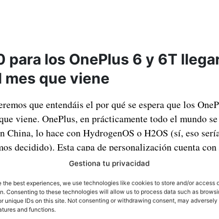
 para los OnePlus 6 y 6T llega
el mes que viene
eremos que entendáis el por qué se espera que los OneP
 que viene. OnePlus, en prácticamente todo el mundo se
 China, lo hace con HydrogenOS o H2OS (sí, eso sería
mos decidido). Esta capa de personalización cuenta con 
 final, el teléfono es idéntico. Explicamos esto, porque l
Gestiona tu privacidad
e se han dado, precisamente provienen del foro chino
e the best experiences, we use technologies like cookies to store and/or access 
 versión de H2OS.
on. Consenting to these technologies will allow us to process data such as brows
r unique IDs on this site. Not consenting or withdrawing consent, may adversely 
atures and functions.