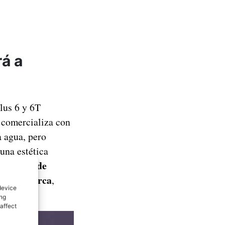
rá a
lus 6 y 6T
 comercializa con
 agua, pero
una estética
s fechas de
a
 de la marca
,
device
ing
affect