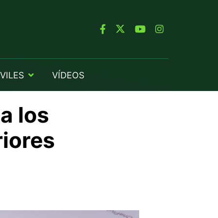
VILES
VÍDEOS
a los
riores