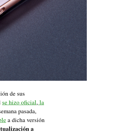
ión de sus
d
se hizo oficial
,
la
 semana pasada,
ble
a dicha versión
ctualización a