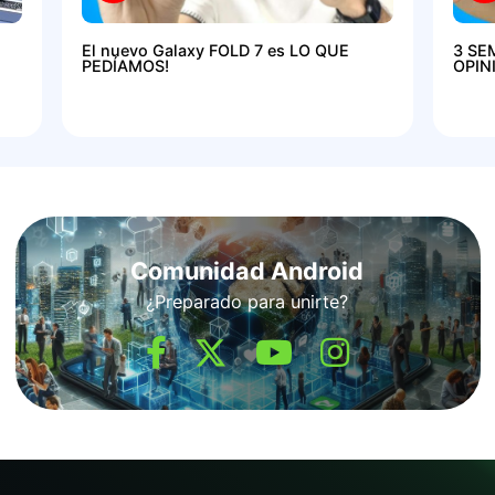
El nuevo Galaxy FOLD 7 es LO QUE
3 SE
PEDÍAMOS!
OPIN
Comunidad Android
¿Preparado para unirte?