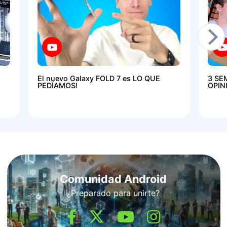
El nuevo Galaxy FOLD 7 es LO QUE
3 SE
PEDÍAMOS!
OPIN
Comunidad Android
¿Preparado para unirte?