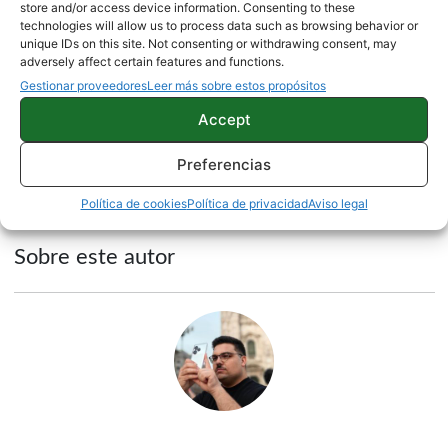
Mejores mazos rápidos en Clash Royale y cómo
store and/or access device information. Consenting to these
technologies will allow us to process data such as browsing behavior or
usarlos
unique IDs on this site. Not consenting or withdrawing consent, may
adversely affect certain features and functions.
Gestionar proveedores
Leer más sobre estos propósitos
Fuente |
Android Police
Accept
Preferencias
NOTICIAS
Política de cookies
Política de privacidad
Aviso legal
Sobre este autor