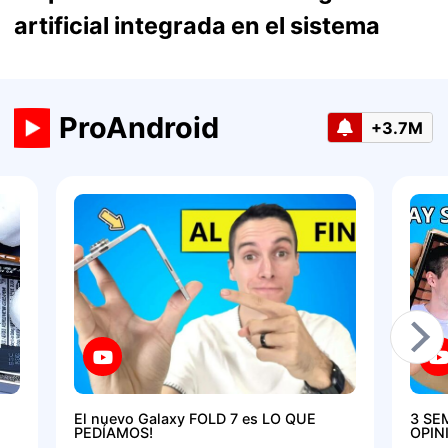
artificial integrada en el sistema
ProAndroid
+3.7M
El nuevo Galaxy FOLD 7 es LO QUE
3 SE
PEDÍAMOS!
OPIN