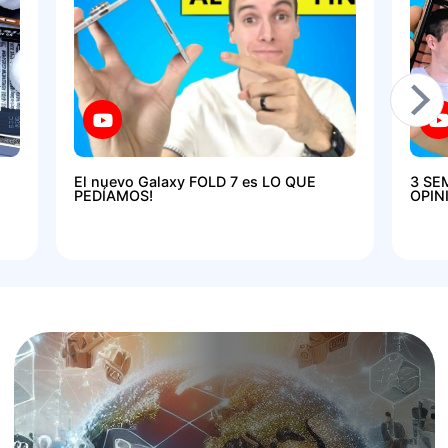
El nuevo Galaxy FOLD 7 es LO QUE
3 SE
PEDÍAMOS!
OPIN