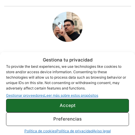
Quelian Sanz
Gestiona tu privacidad
To provide the best experiences, we use technologies like cookies to
11059 artículos publicados en ProAndroid desde 2020.
store and/or access device information. Consenting to these
Redactor en Pro Android | Apasionado de ese Androide
technologies will allow us to process data such as browsing behavior or
verde que tanto esconde. Se comenta que tecleo sobre
unique IDs on this site. Not consenting or withdrawing consent, may
adversely affect certain features and functions.
actualidad. Me gusta probarlo todo en este mundo de la
Gestionar proveedores
Leer más sobre estos propósitos
tecnología. Los gusanos se comen a las manzanas.
Enamorado de lo que una gran mayoría llama ruido.
Twitter
Accept
Preferencias
Política de cookies
Política de privacidad
Aviso legal