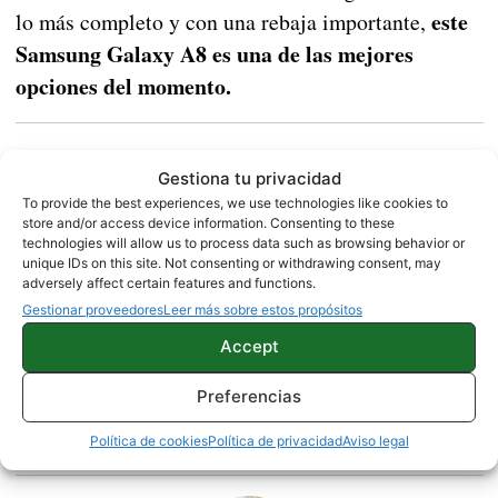
este
lo más completo y con una rebaja importante,
Samsung Galaxy A8 es una de las mejores
opciones del momento.
Google Chrome dejará de dar soporte a millones de
Gestiona tu privacidad
móviles Android
To provide the best experiences, we use technologies like cookies to
store and/or access device information. Consenting to these
technologies will allow us to process data such as browsing behavior or
Samsung Galaxy A8 |
Amazon
unique IDs on this site. Not consenting or withdrawing consent, may
adversely affect certain features and functions.
Gestionar proveedores
Leer más sobre estos propósitos
NOTICIAS
Accept
Preferencias
Sobre este autor
Política de cookies
Política de privacidad
Aviso legal